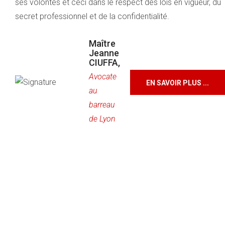
ses volontés et ceci dans le respect des lois en vigueur, du
secret professionnel et de la confidentialité.
Maître
Jeanne
CIUFFA,
Avocate
EN SAVOIR PLUS ...
au
barreau
de Lyon