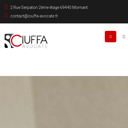
2 Rue Serpaton 2ème étage 69440 Mornant
contact@ciuffa-avocate.fr
Rechercher