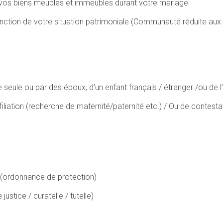
e vos biens meubles et immeubles durant votre mariage:
onction de votre situation patrimoniale (Communauté réduite au
 seule ou par des époux, d’un enfant français / étranger /ou de l
filiation (recherche de maternité/paternité etc.) / Ou de contestat
(ordonnance de protection)
ustice / curatelle / tutelle)